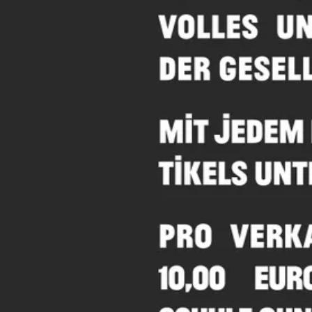
Bag (0)
Hirn Gegen Hass
Jutebeutel - Logo
Natural
Pro verkauftem Jutebeutel fließen 2,00 € an: Aktion Courage e.V. / 